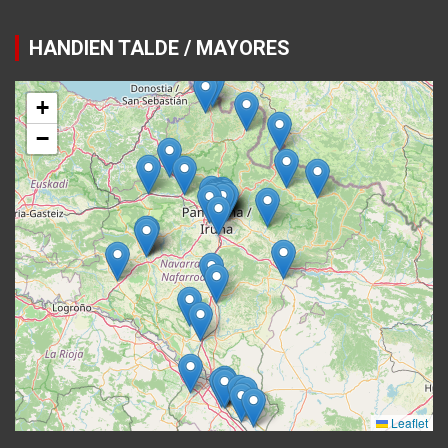
HANDIEN TALDE / MAYORES